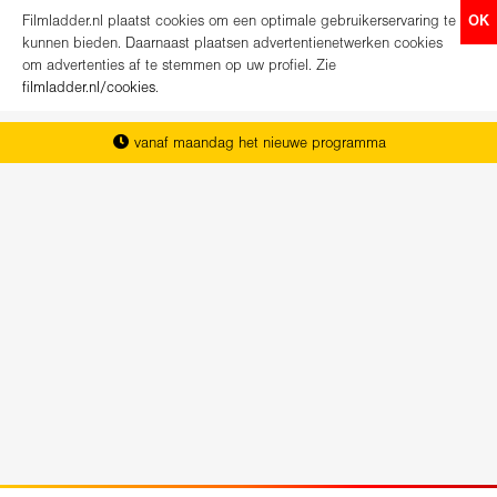
Filmladder.nl plaatst cookies om een optimale gebruikerservaring te
OK
kunnen bieden. Daarnaast plaatsen advertentienetwerken cookies
om advertenties af te stemmen op uw profiel. Zie
filmladder.nl/cookies
.
vanaf maandag het nieuwe programma
het complete overzicht van Nederland
koop direct je kaartjes