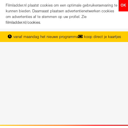
Filmladder.nl plaatst cookies om een optimale gebruikerservaring te
OK
kunnen bieden. Daarnaast plaatsen advertentienetwerken cookies
om advertenties af te stemmen op uw profiel. Zie
filmladder.nl/cookies
.
vanaf maandag het nieuwe programma
koop direct je kaartjes
het complete overzicht van Nederland