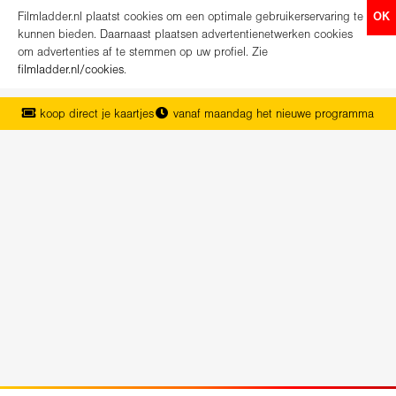
Filmladder.nl plaatst cookies om een optimale gebruikerservaring te
OK
kunnen bieden. Daarnaast plaatsen advertentienetwerken cookies
om advertenties af te stemmen op uw profiel. Zie
filmladder.nl/cookies
.
koop direct je kaartjes
vanaf maandag het nieuwe programma
het complete overzicht van Nederland