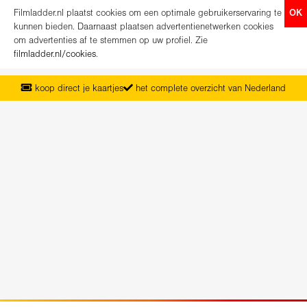
Filmladder.nl plaatst cookies om een optimale gebruikerservaring te
OK
kunnen bieden. Daarnaast plaatsen advertentienetwerken cookies
om advertenties af te stemmen op uw profiel. Zie
filmladder.nl/cookies
.
koop direct je kaartjes
het complete overzicht van Nederland
vanaf maandag het nieuwe programma