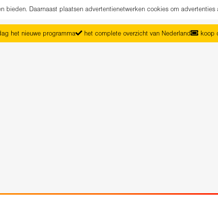
nen bieden. Daarnaast plaatsen advertentienetwerken cookies om advertenties 
ag het nieuwe programma
het complete overzicht van Nederland
koop d