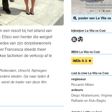
poster van La Vita va
een resort bij het strand van
kijkwijzer La Vita va Cosi
1T
: Efisio een herder die weigert
bedes van zijn dorpsbewoners
ter Francesca steeds meer
IMDb La Vita va Cosi
kse tactieken de verkoop af te
IMDb
6.5
★
 Rotterdam, Utrecht, Nijmegen,
cast & crew La Vita va Cosi
andere steden
. Ga naar tijden &
regisseur
eerst de trailer van deze film.
Riccardo Milani
acteurs
Diego Abatantuono
,
Virginia
Raffaele
en
Aldo Baglio