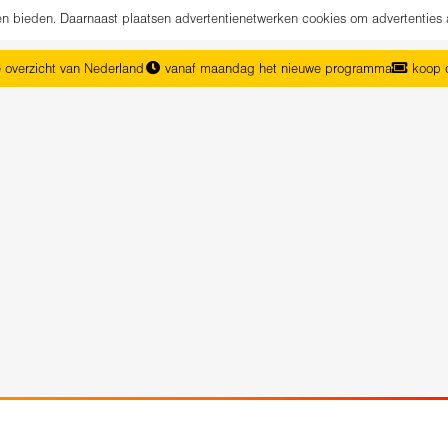
nen bieden. Daarnaast plaatsen advertentienetwerken cookies om advertenties 
 overzicht van Nederland
vanaf maandag het nieuwe programma
koop d