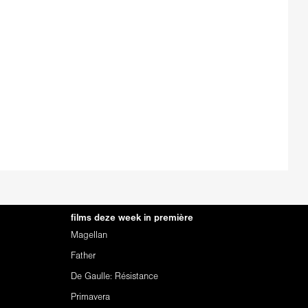
films deze week in première
Magellan
Father
De Gaulle: Résistance
Primavera