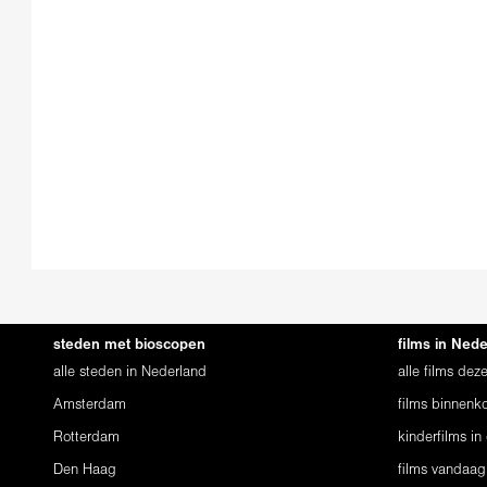
steden met bioscopen
films in Ned
alle steden in Nederland
alle films de
Amsterdam
films binnenko
Rotterdam
kinderfilms in
Den Haag
films vandaag