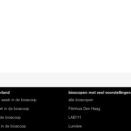
erland
bioscopen met veel voorstellingen
ze week in de bioscoop
alle bioscopen
rt in de bioscoop
Filmhuis Den Haag
 de bioscoop
LAB111
 in de bioscoop
Lumière