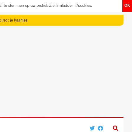
af te stemmen op uw profiel. Zie
filmladder.nl/cookies
.
OK
irect je kaartjes