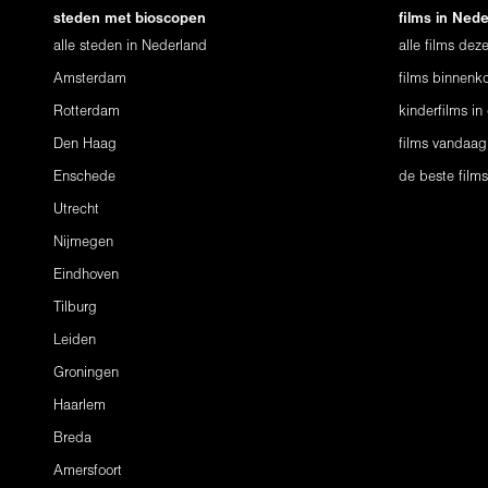
steden met bioscopen
films in Ned
alle steden in Nederland
alle films de
Amsterdam
films binnenko
Rotterdam
kinderfilms in
Den Haag
films vandaag
Enschede
de beste film
Utrecht
Nijmegen
Eindhoven
Tilburg
Leiden
Groningen
Haarlem
Breda
Amersfoort