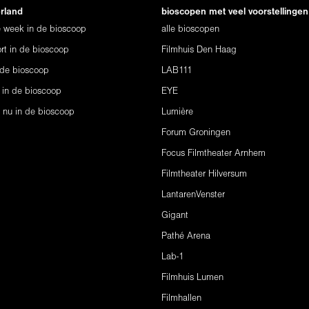
erland
bioscopen met veel voorstellingen
ze week in de bioscoop
alle bioscopen
rt in de bioscoop
Filmhuis Den Haag
 de bioscoop
LAB111
 in de bioscoop
EYE
s nu in de bioscoop
Lumière
Forum Groningen
Focus Filmtheater Arnhem
Filmtheater Hilversum
LantarenVenster
Gigant
Pathé Arena
Lab-1
Filmhuis Lumen
Filmhallen