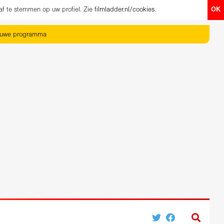
af te stemmen op uw profiel. Zie
filmladder.nl/cookies
.
OK
euwe programma