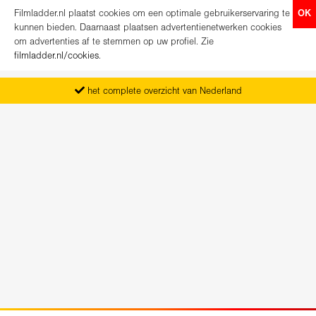
Filmladder.nl plaatst cookies om een optimale gebruikerservaring te
OK
kunnen bieden. Daarnaast plaatsen advertentienetwerken cookies
om advertenties af te stemmen op uw profiel. Zie
filmladder.nl/cookies
.
het complete overzicht van Nederland
vanaf maandag het nieuwe programma
koop direct je kaartjes