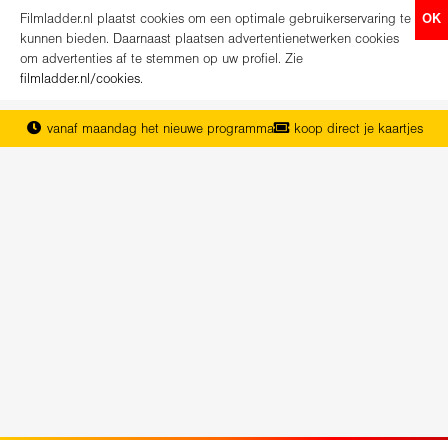
Filmladder.nl plaatst cookies om een optimale gebruikerservaring te
OK
kunnen bieden. Daarnaast plaatsen advertentienetwerken cookies
om advertenties af te stemmen op uw profiel. Zie
filmladder.nl/cookies
.
vanaf maandag het nieuwe programma
koop direct je kaartjes
het complete overzicht van Nederland