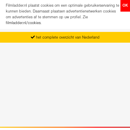
Filmladder.nl plaatst cookies om een optimale gebruikerservaring te
OK
kunnen bieden. Daarnaast plaatsen advertentienetwerken cookies
om advertenties af te stemmen op uw profiel. Zie
filmladder.nl/cookies
.
het complete overzicht van Nederland
vanaf maandag het nieuwe programma
koop direct je kaartjes