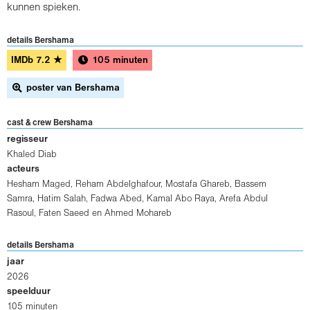
kunnen spieken.
details Bershama
IMDb
7.2
★
105 minuten
poster van Bershama
cast & crew Bershama
regisseur
Khaled Diab
acteurs
Hesham Maged
,
Reham Abdelghafour
,
Mostafa Ghareb
,
Bassem
Samra
,
Hatim Salah
,
Fadwa Abed
,
Kamal Abo Raya
,
Arefa Abdul
Rasoul
,
Faten Saeed
en
Ahmed Mohareb
details Bershama
jaar
2026
speelduur
105 minuten