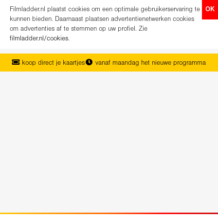
Filmladder.nl plaatst cookies om een optimale gebruikerservaring te
OK
kunnen bieden. Daarnaast plaatsen advertentienetwerken cookies
om advertenties af te stemmen op uw profiel. Zie
filmladder.nl/cookies
.
koop direct je kaartjes
vanaf maandag het nieuwe programma
het complete overzicht van Nederland