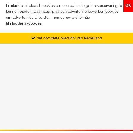
Filmladder.nl plaatst cookies om een optimale gebruikerservaring te
OK
kunnen bieden. Daarnaast plaatsen advertentienetwerken cookies
om advertenties af te stemmen op uw profiel. Zie
filmladder.nl/cookies
.
het complete overzicht van Nederland
vanaf maandag het nieuwe programma
koop direct je kaartjes