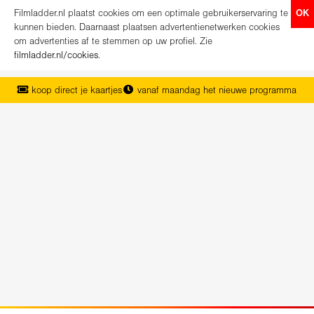
Filmladder.nl plaatst cookies om een optimale gebruikerservaring te
OK
kunnen bieden. Daarnaast plaatsen advertentienetwerken cookies
om advertenties af te stemmen op uw profiel. Zie
filmladder.nl/cookies
.
koop direct je kaartjes
vanaf maandag het nieuwe programma
het complete overzicht van Nederland