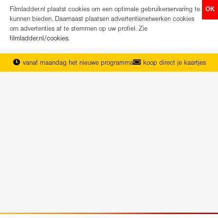
Filmladder.nl plaatst cookies om een optimale gebruikerservaring te
OK
kunnen bieden. Daarnaast plaatsen advertentienetwerken cookies
om advertenties af te stemmen op uw profiel. Zie
filmladder.nl/cookies
.
vanaf maandag het nieuwe programma
koop direct je kaartjes
het complete overzicht van Nederland