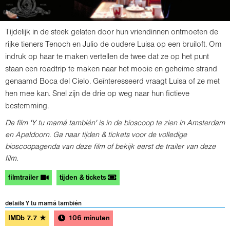
Tijdelijk in de steek gelaten door hun vriendinnen ontmoeten de
rijke tieners Tenoch en Julio de oudere Luisa op een bruiloft. Om
indruk op haar te maken vertellen de twee dat ze op het punt
staan een roadtrip te maken naar het mooie en geheime strand
genaamd Boca del Cielo. Geïnteresseerd vraagt Luisa of ze met
hen mee kan. Snel zijn de drie op weg naar hun fictieve
bestemming.
De film 'Y tu mamá también' is in de bioscoop te zien in Amsterdam
en Apeldoorn. Ga naar tijden & tickets voor de volledige
bioscoopagenda van deze film of bekijk eerst de trailer van deze
film.
filmtrailer
tijden & tickets
details Y tu mamá también
IMDb
7.7
★
106 minuten