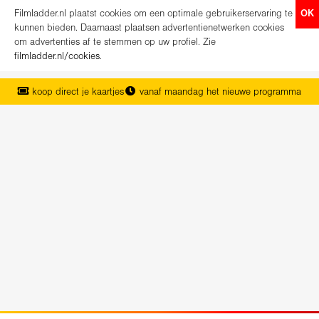
Filmladder.nl plaatst cookies om een optimale gebruikerservaring te
OK
kunnen bieden. Daarnaast plaatsen advertentienetwerken cookies
om advertenties af te stemmen op uw profiel. Zie
filmladder.nl/cookies
.
koop direct je kaartjes
vanaf maandag het nieuwe programma
het complete overzicht van Nederland