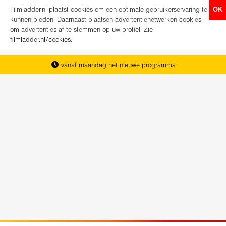
Filmladder.nl plaatst cookies om een optimale gebruikerservaring te
OK
kunnen bieden. Daarnaast plaatsen advertentienetwerken cookies
om advertenties af te stemmen op uw profiel. Zie
filmladder.nl/cookies
.
vanaf maandag het nieuwe programma
het complete overzicht van Nederland
koop direct je kaartjes