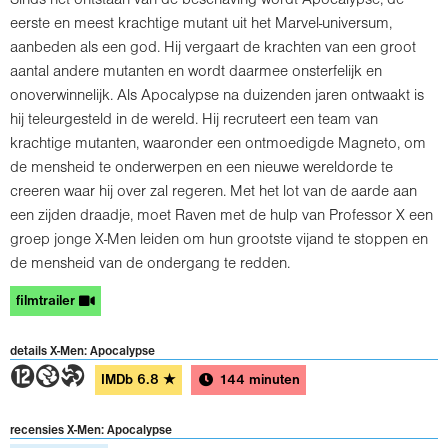
eerste en meest krachtige mutant uit het Marvel-universum,
aanbeden als een god. Hij vergaart de krachten van een groot
aantal andere mutanten en wordt daarmee onsterfelijk en
onoverwinnelijk. Als Apocalypse na duizenden jaren ontwaakt is
hij teleurgesteld in de wereld. Hij recruteert een team van
krachtige mutanten, waaronder een ontmoedigde Magneto, om
de mensheid te onderwerpen en een nieuwe wereldorde te
creeren waar hij over zal regeren. Met het lot van de aarde aan
een zijden draadje, moet Raven met de hulp van Professor X een
groep jonge X-Men leiden om hun grootste vijand te stoppen en
de mensheid van de ondergang te redden.
filmtrailer
details X-Men: Apocalypse
4GT
IMDb
6.8
★
144 minuten
recensies X-Men: Apocalypse