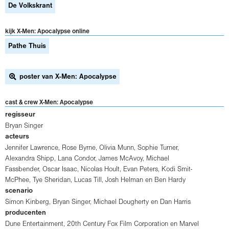
De Volkskrant
kijk X-Men: Apocalypse online
Pathe Thuis
poster van X-Men: Apocalypse
cast & crew X-Men: Apocalypse
regisseur
Bryan Singer
acteurs
Jennifer Lawrence
,
Rose Byrne
,
Olivia Munn
,
Sophie Turner
,
Alexandra Shipp
,
Lana Condor
,
James McAvoy
,
Michael
Fassbender
,
Oscar Isaac
,
Nicolas Hoult
,
Evan Peters
,
Kodi Smit-
McPhee
,
Tye Sheridan
,
Lucas Till
,
Josh Helman
en
Ben Hardy
scenario
Simon Kinberg
,
Bryan Singer
,
Michael Dougherty
en
Dan Harris
producenten
Dune Entertainment
,
20th Century Fox Film Corporation
en
Marvel