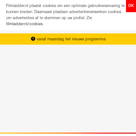
Filmladder.nl plaatst cookies om een optimale gebruikerservaring te
OK
kunnen bieden. Daarnaast plaatsen advertentienetwerken cookies
om advertenties af te stemmen op uw profiel. Zie
filmladder.nl/cookies
.
vanaf maandag het nieuwe programma
het complete overzicht van Nederland
koop direct je kaartjes