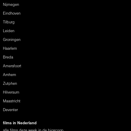
Nijmegen
Eindhoven
Tilburg
Leiden
Groningen
Haarlem
Breda
Amersfoort
Arnhem
Zutphen
Hilversum
Maastricht
Deventer
films in Nederland
alle films deze week in de bioscoop