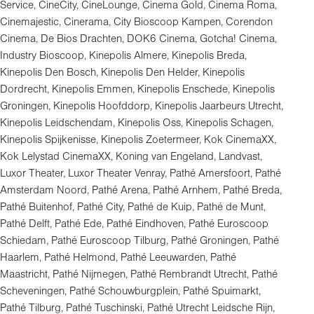
Service, CineCity, CineLounge, Cinema Gold, Cinema Roma,
Cinemajestic, Cinerama, City Bioscoop Kampen, Corendon
Cinema, De Bios Drachten, DOK6 Cinema, Gotcha! Cinema,
Industry Bioscoop, Kinepolis Almere, Kinepolis Breda,
Kinepolis Den Bosch, Kinepolis Den Helder, Kinepolis
Dordrecht, Kinepolis Emmen, Kinepolis Enschede, Kinepolis
Groningen, Kinepolis Hoofddorp, Kinepolis Jaarbeurs Utrecht,
Kinepolis Leidschendam, Kinepolis Oss, Kinepolis Schagen,
Kinepolis Spijkenisse, Kinepolis Zoetermeer, Kok CinemaXX,
Kok Lelystad CinemaXX, Koning van Engeland, Landvast,
Luxor Theater, Luxor Theater Venray, Pathé Amersfoort, Pathé
Amsterdam Noord, Pathé Arena, Pathé Arnhem, Pathé Breda,
Pathé Buitenhof, Pathé City, Pathé de Kuip, Pathé de Munt,
Pathé Delft, Pathé Ede, Pathé Eindhoven, Pathé Euroscoop
Schiedam, Pathé Euroscoop Tilburg, Pathé Groningen, Pathé
Haarlem, Pathé Helmond, Pathé Leeuwarden, Pathé
Maastricht, Pathé Nijmegen, Pathé Rembrandt Utrecht, Pathé
Scheveningen, Pathé Schouwburgplein, Pathé Spuimarkt,
Pathé Tilburg, Pathé Tuschinski, Pathé Utrecht Leidsche Rijn,