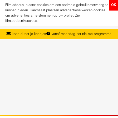
Filmladder.nl plaatst cookies om een optimale gebruikerservaring te
OK
kunnen bieden. Daarnaast plaatsen advertentienetwerken cookies
om advertenties af te stemmen op uw profiel. Zie
filmladder.nl/cookies
.
koop direct je kaartjes
vanaf maandag het nieuwe programma
het complete overzicht van Nederland