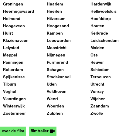
Groningen
Haarlem
Harderwijk
Heerhugowaard
Heerlen
Hellevoetsluis
Helmond
Hilversum
Hoofddorp
Hoogeveen
Hoogezand
Houten
Hulst
Kampen
Kerkrade
Klazienaveen
Leeuwarden
Leidschendam
Lelystad
Maastricht
Malden
Meppel
Nijmegen
Oss
Panningen
Purmerend
Reuver
Rotterdam
Schagen
Schiedam
Spijkenisse
Stadskanaal
Terneuzen
Tilburg
Uden
Utrecht
Veghel
Veldhoven
Venray
Vlaardingen
Weert
Wijchen
Winterswijk
Woerden
Zaandam
Zoetermeer
Zutphen
Zwolle
over de film
filmtrailer