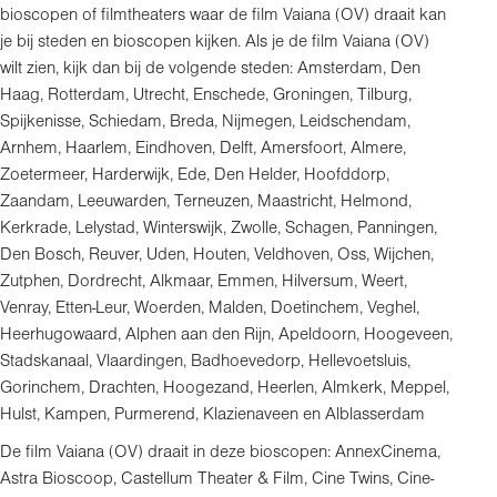
bioscopen of filmtheaters waar de film Vaiana (OV) draait kan
je bij steden en bioscopen kijken. Als je de film Vaiana (OV)
wilt zien, kijk dan bij de volgende steden: Amsterdam, Den
Haag, Rotterdam, Utrecht, Enschede, Groningen, Tilburg,
Spijkenisse, Schiedam, Breda, Nijmegen, Leidschendam,
Arnhem, Haarlem, Eindhoven, Delft, Amersfoort, Almere,
Zoetermeer, Harderwijk, Ede, Den Helder, Hoofddorp,
Zaandam, Leeuwarden, Terneuzen, Maastricht, Helmond,
Kerkrade, Lelystad, Winterswijk, Zwolle, Schagen, Panningen,
Den Bosch, Reuver, Uden, Houten, Veldhoven, Oss, Wijchen,
Zutphen, Dordrecht, Alkmaar, Emmen, Hilversum, Weert,
Venray, Etten-Leur, Woerden, Malden, Doetinchem, Veghel,
Heerhugowaard, Alphen aan den Rijn, Apeldoorn, Hoogeveen,
Stadskanaal, Vlaardingen, Badhoevedorp, Hellevoetsluis,
Gorinchem, Drachten, Hoogezand, Heerlen, Almkerk, Meppel,
Hulst, Kampen, Purmerend, Klazienaveen en Alblasserdam
De film Vaiana (OV) draait in deze bioscopen: AnnexCinema,
Astra Bioscoop, Castellum Theater & Film, Cine Twins, Cine-