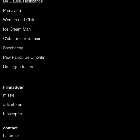
De Gaulle: Résistance
Primavera
Woman and Child
Ice Cream Man
C'était mieux demain
Saccharine
Paw Patrol: De Dinofilm
De Legendariërs
Filmladder
missie
adverteren
bioscopen
contact
helpdesk