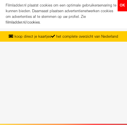
Filmladder.nl plaatst cookies om een optimale gebruikerservaring te
OK
kunnen bieden. Daarnaast plaatsen advertentienetwerken cookies
om advertenties af te stemmen op uw profiel. Zie
filmladder.nl/cookies
.
koop direct je kaartjes
het complete overzicht van Nederland
vanaf maandag het nieuwe programma