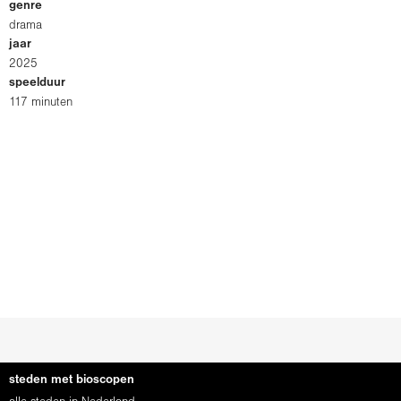
genre
drama
jaar
2025
speelduur
117 minuten
steden met bioscopen