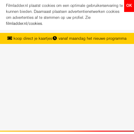
Filmladder.nl plaatst cookies om een optimale gebruikerservaring te
OK
kunnen bieden. Daarnaast plaatsen advertentienetwerken cookies
om advertenties af te stemmen op uw profiel. Zie
filmladder.nl/cookies
.
koop direct je kaartjes
vanaf maandag het nieuwe programma
het complete overzicht van Nederland