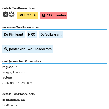
details Two Prosecutors
3A
IMDb
7.1
★
117 minuten
recensies Two Prosecutors
De Filmkrant
NRC
De Volkskrant
poster van Two Prosecutors
cast & crew Two Prosecutors
regisseur
Sergey Loznitsa
acteur
Aleksandr Kuznetsov
details Two Prosecutors
in première op
30-04-2026