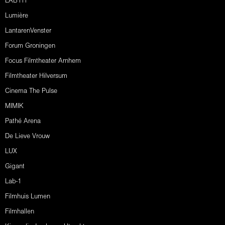
LAB111
Lumière
LantarenVenster
Forum Groningen
Focus Filmtheater Arnhem
Filmtheater Hilversum
Cinema The Pulse
MIMIK
Pathé Arena
De Lieve Vrouw
LUX
Gigant
Lab-1
Filmhuis Lumen
Filmhallen