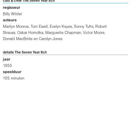
cast & crew The Seven Year Itch
regisseur
Billy Wilder
acteurs
Marilyn Monroe
,
Tom Ewell
,
Evelyn Keyes
,
Sonny Tufts
,
Robert
Strauss
,
Oskar Homolka
,
Marguerite Chapman
,
Victor Moore
,
Donald MacBride
en
Carolyn Jones
details The Seven Year Itch
jaar
1955
speelduur
105 minuten