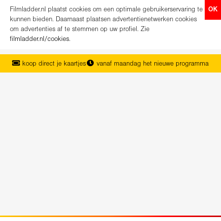
Filmladder.nl plaatst cookies om een optimale gebruikerservaring te
OK
kunnen bieden. Daarnaast plaatsen advertentienetwerken cookies
om advertenties af te stemmen op uw profiel. Zie
filmladder.nl/cookies
.
koop direct je kaartjes
vanaf maandag het nieuwe programma
het complete overzicht van Nederland