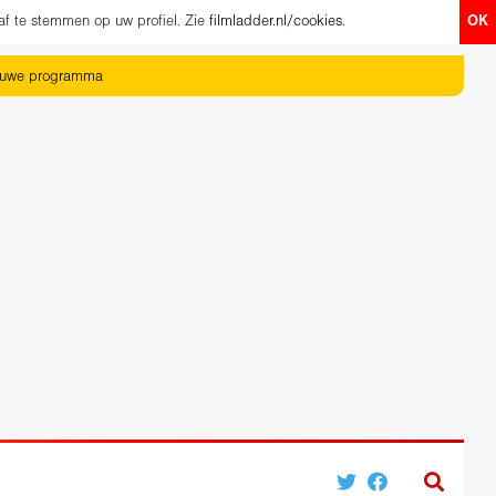
af te stemmen op uw profiel. Zie
filmladder.nl/cookies
.
OK
euwe programma