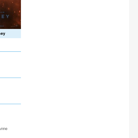
sey
Anne