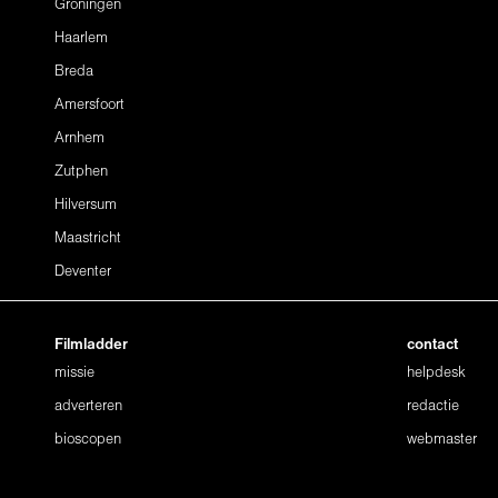
Groningen
Haarlem
Breda
Amersfoort
Arnhem
Zutphen
Hilversum
Maastricht
Deventer
Filmladder
contact
missie
helpdesk
adverteren
redactie
bioscopen
webmaster