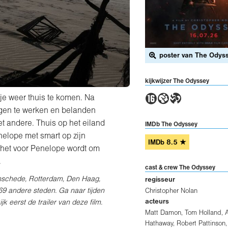
poster van The Odys
kijkwijzer The Odyssey
6GT
je weer thuis te komen. Na
egen te werken en belanden
t andere. Thuis op het eiland
IMDb The Odyssey
elope met smart op zijn
IMDb
8.5
★
r het voor Penelope wordt om
.
cast & crew The Odyssey
Enschede, Rotterdam, Den Haag,
regisseur
69 andere steden
. Ga naar tijden
Christopher Nolan
acteurs
k eerst de trailer van deze film.
Matt Damon
,
Tom Holland
,
Hathaway
,
Robert Pattinson
,