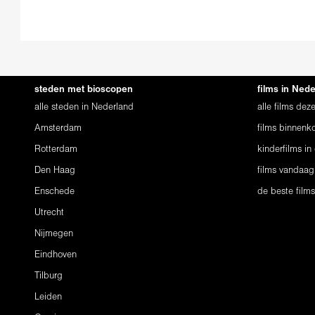
steden met bioscopen
films in Ned
alle steden in Nederland
alle films de
Amsterdam
films binnenko
Rotterdam
kinderfilms in
Den Haag
films vandaag
Enschede
de beste film
Utrecht
Nijmegen
Eindhoven
Tilburg
Leiden