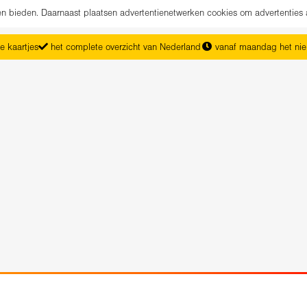
nen bieden. Daarnaast plaatsen advertentienetwerken cookies om advertenties 
e kaartjes
het complete overzicht van Nederland
vanaf maandag het ni