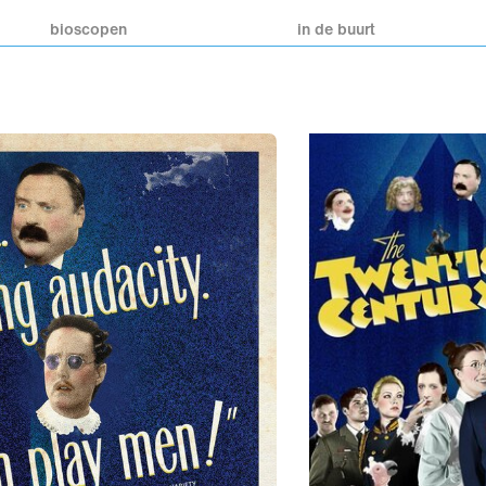
bioscopen
in de buurt