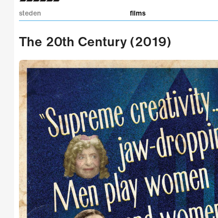
steden
films
The 20th Century (2019)