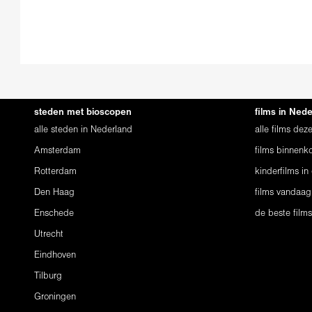
steden met bioscopen
films in Ned
alle steden in Nederland
alle films de
Amsterdam
films binnenko
Rotterdam
kinderfilms in
Den Haag
films vandaag
Enschede
de beste film
Utrecht
Eindhoven
Tilburg
Groningen