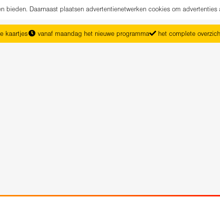
nen bieden. Daarnaast plaatsen advertentienetwerken cookies om advertenties 
e kaartjes
vanaf maandag het nieuwe programma
het complete overzic