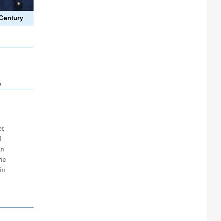
Century
y
r
,
l
án
ie
in