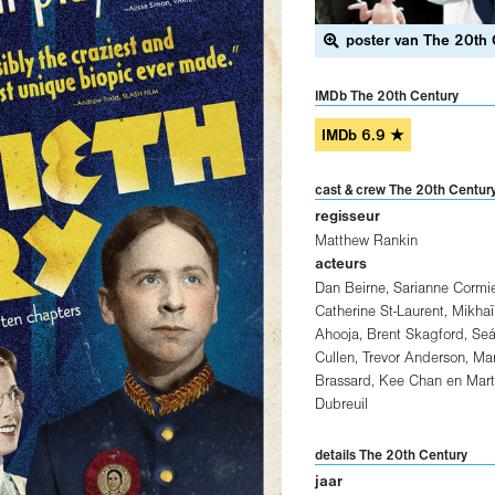
poster van The 20th 
IMDb The 20th Century
IMDb
6.9
★
cast & crew The 20th Centur
regisseur
Matthew Rankin
acteurs
Dan Beirne
,
Sarianne Cormie
Catherine St-Laurent
,
Mikhaï
Ahooja
,
Brent Skagford
,
Se
Cullen
,
Trevor Anderson
,
Mar
Brassard
,
Kee Chan
en
Mart
Dubreuil
details The 20th Century
jaar