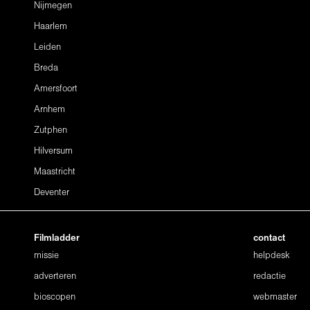
Nijmegen
Haarlem
Leiden
Breda
Amersfoort
Arnhem
Zutphen
Hilversum
Maastricht
Deventer
Filmladder
contact
missie
helpdesk
adverteren
redactie
bioscopen
webmaster