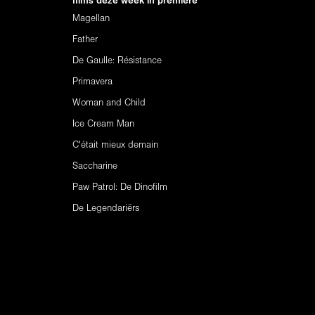
films deze week in première
Magellan
Father
De Gaulle: Résistance
Primavera
Woman and Child
Ice Cream Man
C'était mieux demain
Saccharine
Paw Patrol: De Dinofilm
De Legendariërs