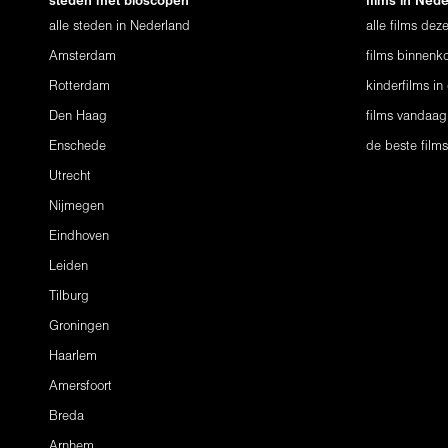
steden met bioscopen
films in Ned
alle steden in Nederland
alle films de
Amsterdam
films binnenko
Rotterdam
kinderfilms in
Den Haag
films vandaag
Enschede
de beste film
Utrecht
Nijmegen
Eindhoven
Leiden
Tilburg
Groningen
Haarlem
Amersfoort
Breda
Arnhem