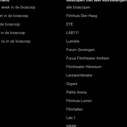
erland
bioscopen met veel voorstellingen
ze week in de bioscoop
alle bioscopen
rt in de bioscoop
Filmhuis Den Haag
 de bioscoop
EYE
 in de bioscoop
LAB111
s nu in de bioscoop
Lumière
Forum Groningen
Focus Filmtheater Arnhem
Filmtheater Hilversum
LantarenVenster
Gigant
Pathé Arena
Filmhuis Lumen
Filmhallen
Lab-1
MIMIK