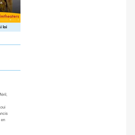
 loi
éril
,
oui
ancis
en