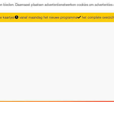
nen bieden. Daarnaast plaatsen advertentienetwerken cookies om advertenties 
e kaartjes
vanaf maandag het nieuwe programma
het complete overzic