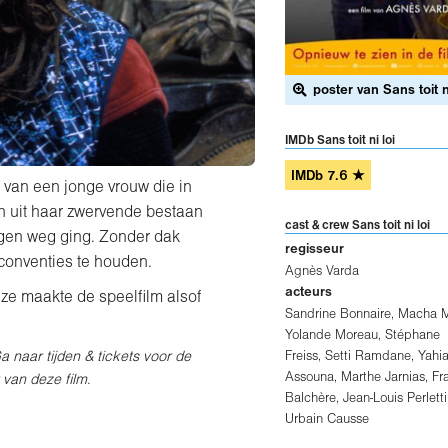
poster van Sans toit ni
IMDb Sans toit ni loi
IMDb
7.6
★
 van een jonge vrouw die in
n uit haar zwervende bestaan
cast & crew Sans toit ni loi
igen weg ging. Zonder dak
regisseur
 conventies te houden.
Agnès Varda
acteurs
 ze maakte de speelfilm alsof
Sandrine Bonnaire
,
Macha M
Yolande Moreau
,
Stéphane
Freiss
,
Setti Ramdane
,
Yahia
Ga naar tijden & tickets voor de
Assouna
,
Marthe Jarnias
,
Fr
 van deze film.
Balchère
,
Jean-Louis Perletti
Urbain Causse