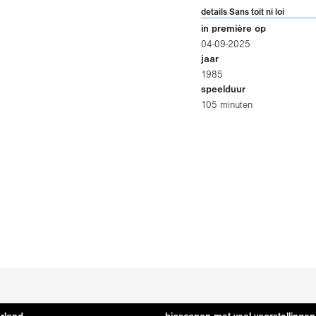
details Sans toit ni loi
in première op
04-09-2025
jaar
1985
speelduur
105 minuten