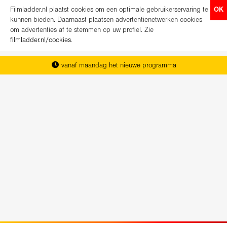
Filmladder.nl plaatst cookies om een optimale gebruikerservaring te
OK
kunnen bieden. Daarnaast plaatsen advertentienetwerken cookies
om advertenties af te stemmen op uw profiel. Zie
filmladder.nl/cookies
.
vanaf maandag het nieuwe programma
het complete overzicht van Nederland
koop direct je kaartjes