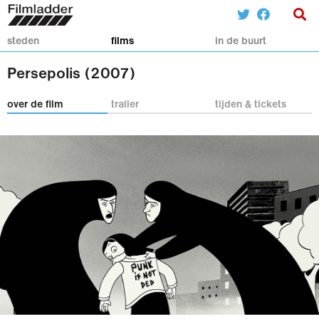
steden
films
in de buurt
Persepolis (2007)
over de film
trailer
tijden & tickets