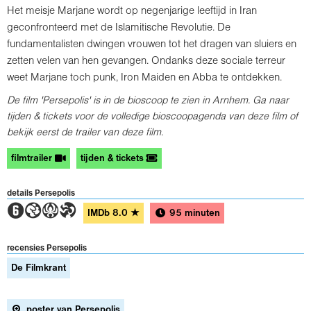
Het meisje Marjane wordt op negenjarige leeftijd in Iran
geconfronteerd met de Islamitische Revolutie. De
fundamentalisten dwingen vrouwen tot het dragen van sluiers en
zetten velen van hen gevangen. Ondanks deze sociale terreur
weet Marjane toch punk, Iron Maiden en Abba te ontdekken.
De film 'Persepolis' is in de bioscoop te zien in Arnhem. Ga naar
tijden & tickets voor de volledige bioscoopagenda van deze film of
bekijk eerst de trailer van deze film.
filmtrailer
tijden & tickets
details Persepolis
2GAT
IMDb
8.0
★
95 minuten
recensies Persepolis
De Filmkrant
poster van Persepolis