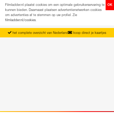
Filmladder.nl plaatst cookies om een optimale gebruikerservaring te
OK
kunnen bieden. Daarnaast plaatsen advertentienetwerken cookies
om advertenties af te stemmen op uw profiel. Zie
filmladder.nl/cookies
.
het complete overzicht van Nederland
koop direct je kaartjes
vanaf maandag het nieuwe programma