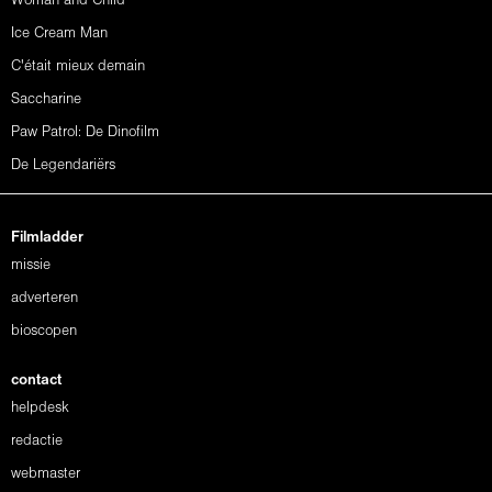
Woman and Child
Ice Cream Man
C'était mieux demain
Saccharine
Paw Patrol: De Dinofilm
De Legendariërs
Filmladder
missie
adverteren
bioscopen
contact
helpdesk
redactie
webmaster