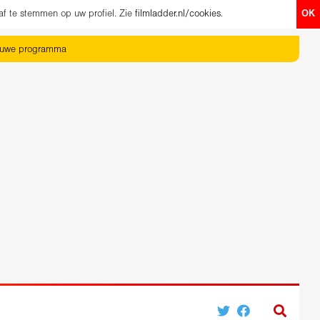
af te stemmen op uw profiel. Zie
filmladder.nl/cookies
.
OK
euwe programma