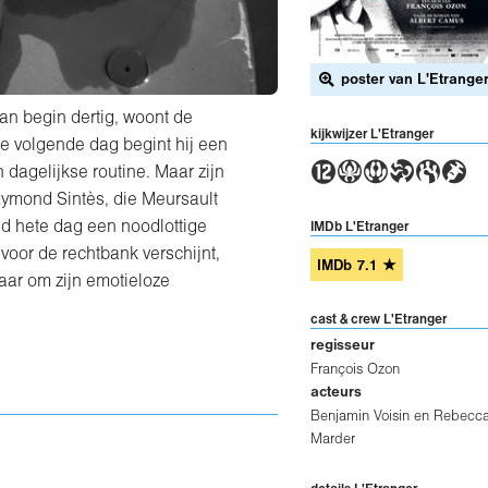
poster van L'Etrange
an begin dertig, woont de
kijkwijzer L'Etranger
De volgende dag begint hij een
4ASTDH
jn dagelijkse routine. Maar zijn
aymond Sintès, die Meursault
d hete dag een noodlottige
IMDb L'Etranger
voor de rechtbank verschijnt,
IMDb
7.1
★
maar om zijn emotieloze
cast & crew L'Etranger
regisseur
François Ozon
acteurs
Benjamin Voisin
en
Rebecc
Marder