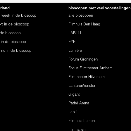
erland
bioscopen met veel voorstellingen
ze week in de bioscoop
alle bioscopen
rt in de bioscoop
Filmhuis Den Haag
 de bioscoop
LAB111
 in de bioscoop
EYE
s nu in de bioscoop
Lumière
Forum Groningen
Focus Filmtheater Arnhem
Filmtheater Hilversum
LantarenVenster
Gigant
Pathé Arena
Lab-1
Filmhuis Lumen
Filmhallen