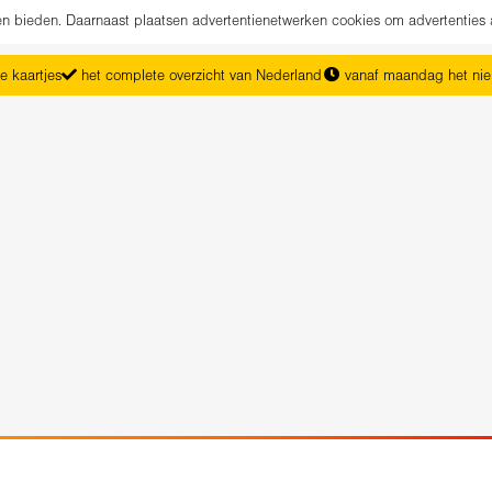
nen bieden. Daarnaast plaatsen advertentienetwerken cookies om advertenties 
e kaartjes
het complete overzicht van Nederland
vanaf maandag het ni