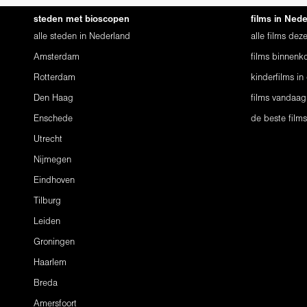
steden met bioscopen
films in Ned
alle steden in Nederland
alle films de
Amsterdam
films binnenko
Rotterdam
kinderfilms in
Den Haag
films vandaag
Enschede
de beste film
Utrecht
Nijmegen
Eindhoven
Tilburg
Leiden
Groningen
Haarlem
Breda
Amersfoort