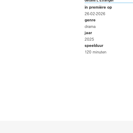
details L'Etranger
in première op
26-02-2026
genre
drama
jaar
2025
speelduur
120 minuten