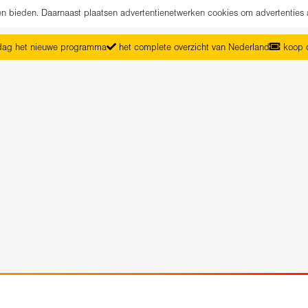
nen bieden. Daarnaast plaatsen advertentienetwerken cookies om advertenties 
ag het nieuwe programma
het complete overzicht van Nederland
koop d