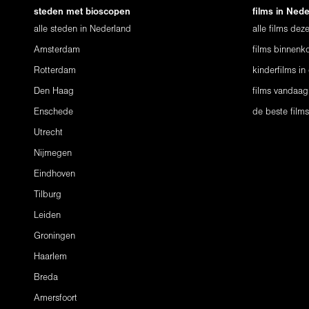
steden met bioscopen
films in Ned
alle steden in Nederland
alle films de
Amsterdam
films binnenko
Rotterdam
kinderfilms in
Den Haag
films vandaag
Enschede
de beste film
Utrecht
Nijmegen
Eindhoven
Tilburg
Leiden
Groningen
Haarlem
Breda
Amersfoort