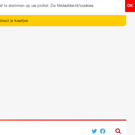
af te stemmen op uw profiel. Zie
filmladder.nl/cookies
.
OK
irect je kaartjes