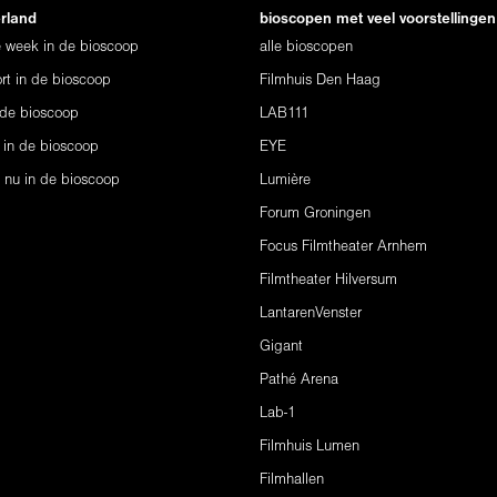
erland
bioscopen met veel voorstellingen
ze week in de bioscoop
alle bioscopen
rt in de bioscoop
Filmhuis Den Haag
 de bioscoop
LAB111
 in de bioscoop
EYE
s nu in de bioscoop
Lumière
Forum Groningen
Focus Filmtheater Arnhem
Filmtheater Hilversum
LantarenVenster
Gigant
Pathé Arena
Lab-1
Filmhuis Lumen
Filmhallen