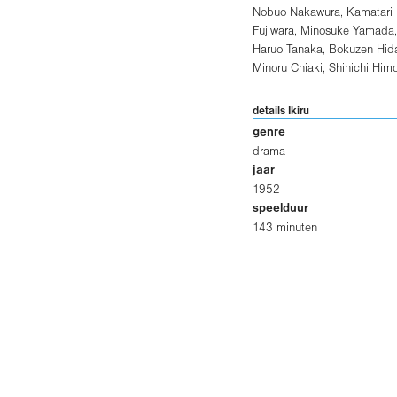
Nobuo Nakawura
,
Kamatari
Fujiwara
,
Minosuke Yamada
,
Haruo Tanaka
,
Bokuzen Hida
Minoru Chiaki
,
Shinichi Himo
Yunosuke Ito
details Ikiru
genre
drama
jaar
1952
speelduur
143 minuten