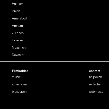
Haarlem
Breda
Amersfoort
Arnhem
Zutphen
Hilversum
Maastricht
Deventer
Filmladder
contact
missie
helpdesk
adverteren
redactie
bioscopen
webmaster