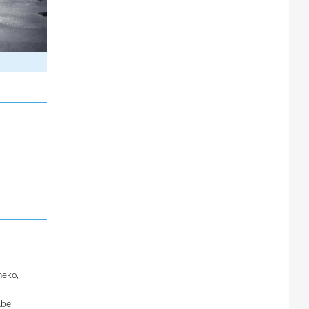
neko
,
abe
,