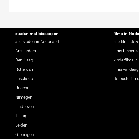
steden met bioscopen
films in Ned
alle steden in Nederland
alle films de
Amsterdam
films binnenko
Den Haag
kinderfilms in
Rotterdam
films vandaag
Enschede
de beste film
Utrecht
Nijmegen
Eindhoven
Tilburg
Leiden
Groningen