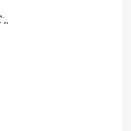
ri
,
ri
en