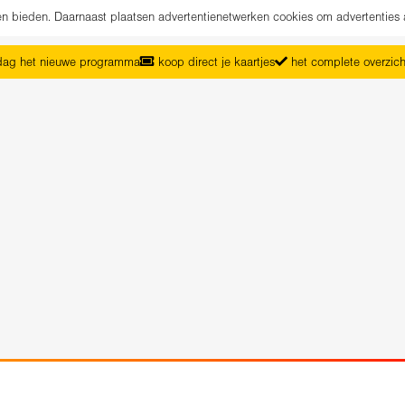
nen bieden. Daarnaast plaatsen advertentienetwerken cookies om advertenties 
ag het nieuwe programma
koop direct je kaartjes
het complete overzic