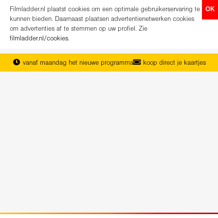
Filmladder.nl plaatst cookies om een optimale gebruikerservaring te
OK
kunnen bieden. Daarnaast plaatsen advertentienetwerken cookies
om advertenties af te stemmen op uw profiel. Zie
filmladder.nl/cookies
.
vanaf maandag het nieuwe programma
koop direct je kaartjes
het complete overzicht van Nederland