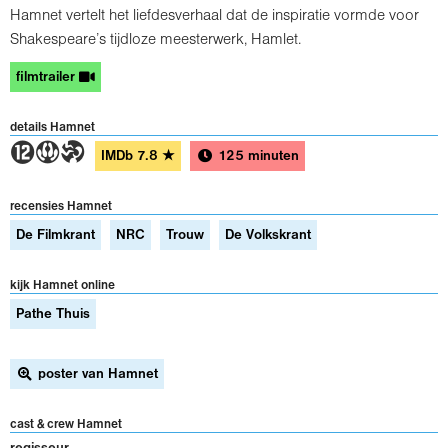
Hamnet vertelt het liefdesverhaal dat de inspiratie vormde voor
Shakespeare’s tijdloze meesterwerk, Hamlet.
filmtrailer
details Hamnet
4ST
IMDb
7.8
★
125 minuten
recensies Hamnet
De Filmkrant
NRC
Trouw
De Volkskrant
kijk Hamnet online
Pathe Thuis
poster van Hamnet
cast & crew Hamnet