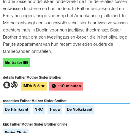
In drie losse hoofdstukken onderzoekt de film de relaties tussen
volwassen kinderen en hun ouders. In Father bezoeken Jeff en
Emily hun eigenzinnige vader op het Amerikaanse platteland. In
Mother ontvangt een succesvolle schrijfster haar twee volwassen
dochters thuis in Dublin voor hun jaarlijkse theekransje. Sister
Brother draait om een tweelingzus en -broer, die in het bijna lege
Parijse appartement van hun recent overleden ouders de
familiebanden ontrafelen.
filmtrailer
details Father Mother Sister Brother
1T
IMDb
6.5
★
110 minuten
recensies Father Mother Sister Brother
De Filmkrant
NRC
Trouw
De Volkskrant
kijk Father Mother Sister Brother online