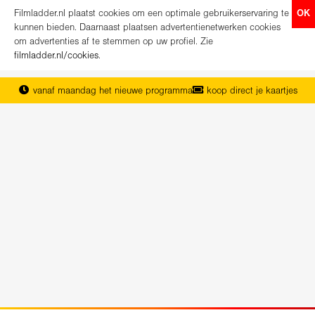
Filmladder.nl plaatst cookies om een optimale gebruikerservaring te
OK
kunnen bieden. Daarnaast plaatsen advertentienetwerken cookies
om advertenties af te stemmen op uw profiel. Zie
filmladder.nl/cookies
.
vanaf maandag het nieuwe programma
koop direct je kaartjes
het complete overzicht van Nederland