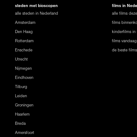
steden met bioscopen
films in Ned
alle steden in Nederland
alle films de
Amsterdam
films binnenko
Den Haag
kinderfilms in
Rotterdam
films vandaag
Enschede
de beste film
Utrecht
Nijmegen
Eindhoven
Tilburg
Leiden
Groningen
Haarlem
Breda
Amersfoort