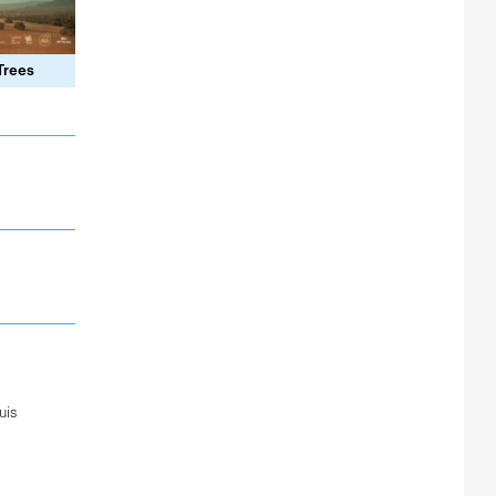
Trees
uis