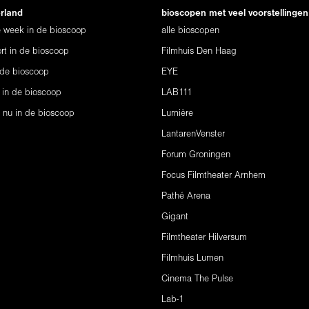
erland
bioscopen met veel voorstellingen
ze week in de bioscoop
alle bioscopen
rt in de bioscoop
Filmhuis Den Haag
 de bioscoop
EYE
 in de bioscoop
LAB111
s nu in de bioscoop
Lumière
LantarenVenster
Forum Groningen
Focus Filmtheater Arnhem
Pathé Arena
Gigant
Filmtheater Hilversum
Filmhuis Lumen
Cinema The Pulse
Lab-1