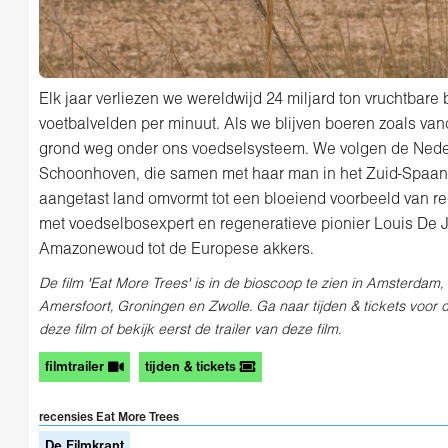
Elk jaar verliezen we wereldwijd 24 miljard ton vruchtbare 
voetbalvelden per minuut. Als we blijven boeren zoals vand
grond weg onder ons voedselsysteem. We volgen de Ned
Schoonhoven, die samen met haar man in het Zuid-Spaans
aangetast land omvormt tot een bloeiend voorbeeld van 
met voedselbosexpert en regeneratieve pionier Louis De 
Amazonewoud tot de Europese akkers.
De film 'Eat More Trees' is in de bioscoop te zien in Amsterdam
Amersfoort, Groningen en Zwolle. Ga naar tijden & tickets voor
deze film of bekijk eerst de trailer van deze film.
filmtrailer
tijden & tickets
recensies Eat More Trees
De Filmkrant