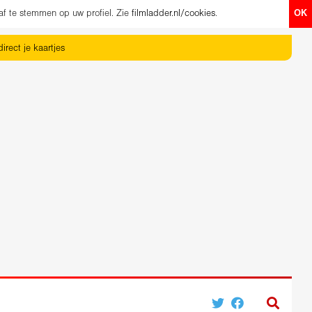
af te stemmen op uw profiel. Zie
filmladder.nl/cookies
.
OK
irect je kaartjes