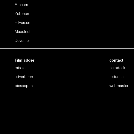
Arnhem
Zutphen
Hilversum
Maastricht
Deventer
Filmladder
contact
missie
helpdesk
adverteren
redactie
bioscopen
webmaster