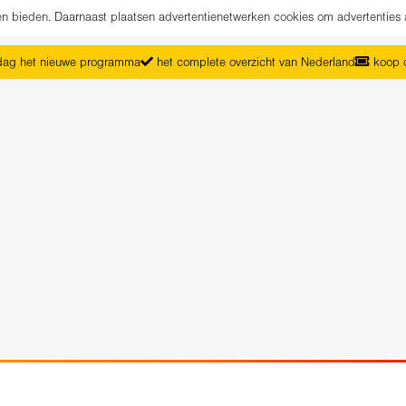
nen bieden. Daarnaast plaatsen advertentienetwerken cookies om advertenties 
ag het nieuwe programma
het complete overzicht van Nederland
koop d