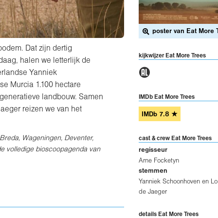
poster van Eat More 
bodem. Dat zijn dertig
kijkwijzer Eat More Trees
aag, halen we letterlijk de
1
erlandse Yanniek
e Murcia 1.100 hectare
regeneratieve landbouw. Samen
IMDb Eat More Trees
Jaeger reizen we van het
IMDb
7.8
★
, Breda, Wageningen, Deventer,
cast & crew Eat More Trees
 de volledige bioscoopagenda van
regisseur
Arne Focketyn
stemmen
Yanniek Schoonhoven en Lo
de Jaeger
details Eat More Trees