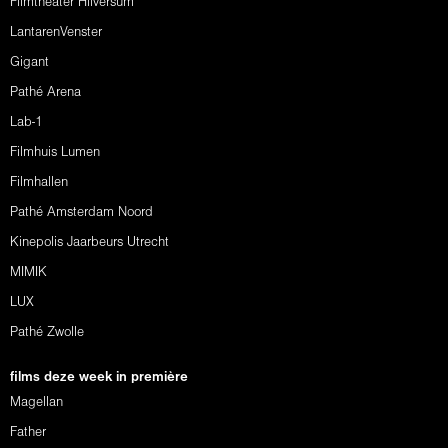
Filmtheater Hilversum
LantarenVenster
Gigant
Pathé Arena
Lab-1
Filmhuis Lumen
Filmhallen
Pathé Amsterdam Noord
Kinepolis Jaarbeurs Utrecht
MIMIK
LUX
Pathé Zwolle
films deze week in première
Magellan
Father