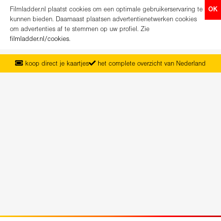
Filmladder.nl plaatst cookies om een optimale gebruikerservaring te
OK
kunnen bieden. Daarnaast plaatsen advertentienetwerken cookies
om advertenties af te stemmen op uw profiel. Zie
filmladder.nl/cookies
.
koop direct je kaartjes
het complete overzicht van Nederland
vanaf maandag het nieuwe programma