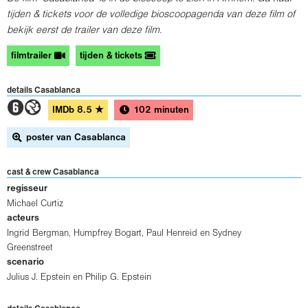
tijden & tickets voor de volledige bioscoopagenda van deze film of
bekijk eerst de trailer van deze film.
filmtrailer
tijden & tickets
details Casablanca
2G
IMDb
8.5
★
102 minuten
poster van Casablanca
cast & crew Casablanca
regisseur
Michael Curtiz
acteurs
Ingrid Bergman
,
Humpfrey Bogart
,
Paul Henreid
en
Sydney
Greenstreet
scenario
Julius J. Epstein
en
Philip G. Epstein