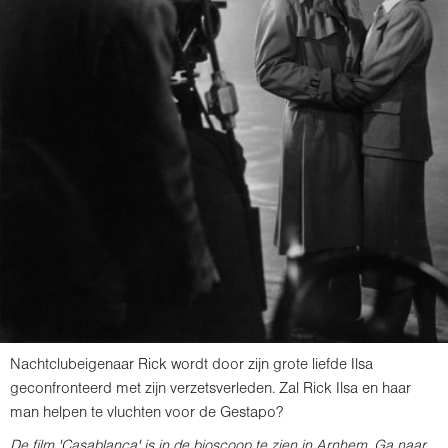
Nachtclubeigenaar Rick wordt door zijn grote liefde Ilsa
geconfronteerd met zijn verzetsverleden. Zal Rick Ilsa en haar
man helpen te vluchten voor de Gestapo?
De film 'Casablanca' is in de bioscoop te zien in Arnhem. Ga naar