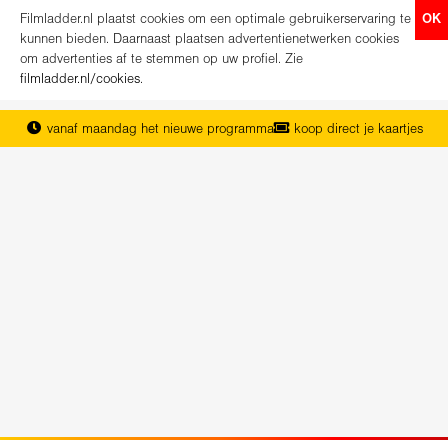
Filmladder.nl plaatst cookies om een optimale gebruikerservaring te
OK
kunnen bieden. Daarnaast plaatsen advertentienetwerken cookies
om advertenties af te stemmen op uw profiel. Zie
filmladder.nl/cookies
.
vanaf maandag het nieuwe programma
koop direct je kaartjes
het complete overzicht van Nederland