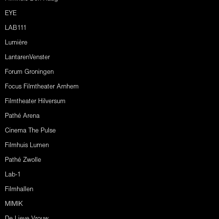
EYE
LAB111
Lumière
LantarenVenster
Forum Groningen
Focus Filmtheater Arnhem
Filmtheater Hilversum
Pathé Arena
Cinema The Pulse
Filmhuis Lumen
Pathé Zwolle
Lab-1
Filmhallen
MIMIK
De Lieve Vrouw