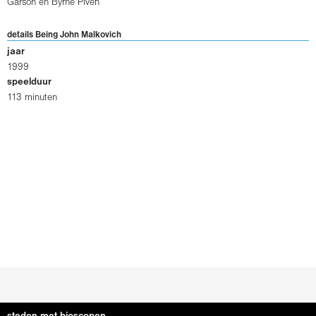
Garson
en
Byrne Piven
details Being John Malkovich
jaar
1999
speelduur
113 minuten