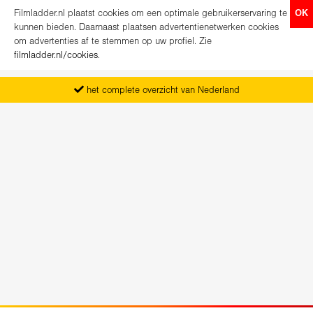
Filmladder.nl plaatst cookies om een optimale gebruikerservaring te
OK
kunnen bieden. Daarnaast plaatsen advertentienetwerken cookies
om advertenties af te stemmen op uw profiel. Zie
filmladder.nl/cookies
.
het complete overzicht van Nederland
vanaf maandag het nieuwe programma
koop direct je kaartjes