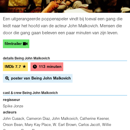
Een uitgerangeerde poppenspeler vindt bij toeval een gang die
leidt naar het hoofd van de acteur John Malkovich. Mensen die
door die gang gaan beleven een paar minuten van zijn leven.
filmtrailer
details Being John Malkovich
IMDb
7.7
★
113 minuten
poster van Being John Malkovich
cast & crew Being John Malkovich
regisseur
Spike Jonze
acteurs
John Cusack
,
Cameron Diaz
,
John Malkovich
,
Catherine Keener
,
Orson Bean
,
Mary Kay Place
,
W. Earl Brown
,
Carlos Jacott
,
Willie