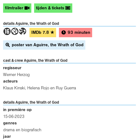
filmtrailer
tijden & tickets
details Aguirre, the Wrath of God
6GT
IMDb
7.8
★
93 minuten
poster van Aguirre, the Wrath of God
cast & crew Aguirre, the Wrath of God
regisseur
Werner Herzog
acteurs
Klaus Kinski
,
Helena Rojo
en
Ruy Guerra
details Aguirre, the Wrath of God
in première op
15-06-2023
genres
drama en biografisch
jaar