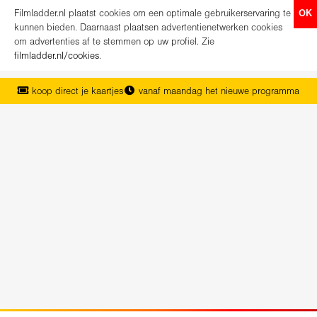
Filmladder.nl plaatst cookies om een optimale gebruikerservaring te
OK
kunnen bieden. Daarnaast plaatsen advertentienetwerken cookies
om advertenties af te stemmen op uw profiel. Zie
filmladder.nl/cookies
.
koop direct je kaartjes
vanaf maandag het nieuwe programma
het complete overzicht van Nederland