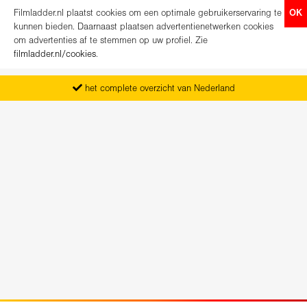
Filmladder.nl plaatst cookies om een optimale gebruikerservaring te
OK
kunnen bieden. Daarnaast plaatsen advertentienetwerken cookies
om advertenties af te stemmen op uw profiel. Zie
filmladder.nl/cookies
.
het complete overzicht van Nederland
vanaf maandag het nieuwe programma
koop direct je kaartjes