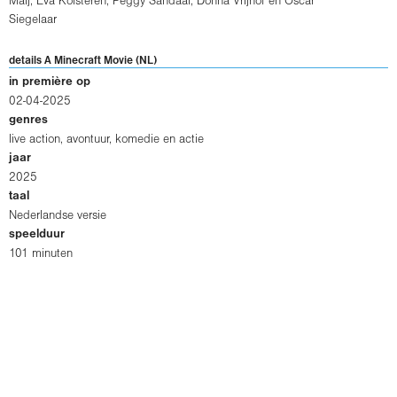
Maij, Eva Kolsteren, Peggy Sandaal, Donna Vrijhof en Oscar
Siegelaar
details A Minecraft Movie (NL)
in première op
02-04-2025
genres
live action, avontuur, komedie en actie
jaar
2025
taal
Nederlandse versie
speelduur
101 minuten