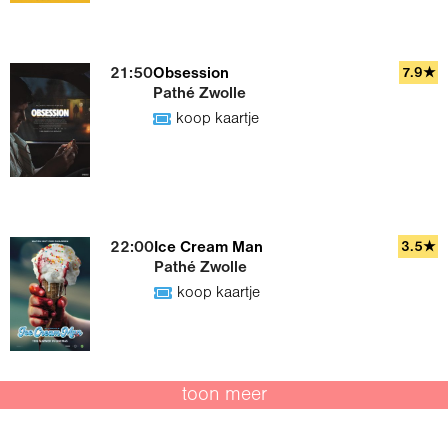
21:50
Obsession
7.9★
Pathé Zwolle
koop kaartje
22:00
Ice Cream Man
3.5★
Pathé Zwolle
koop kaartje
toon meer