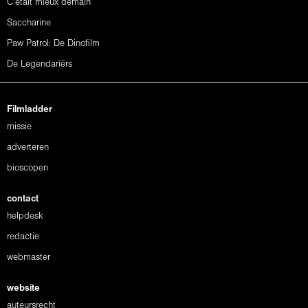
C'était mieux demain
Saccharine
Paw Patrol: De Dinofilm
De Legendariërs
Filmladder
missie
adverteren
bioscopen
contact
helpdesk
redactie
webmaster
website
auteursrecht