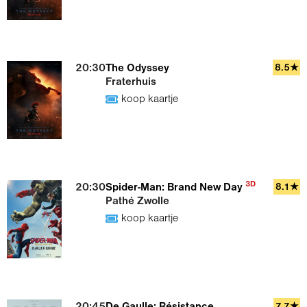
20:30
The Odyssey
8.5★
Fraterhuis
koop kaartje
3D
20:30
Spider-Man: Brand New Day
8.1★
Pathé Zwolle
koop kaartje
7.7★