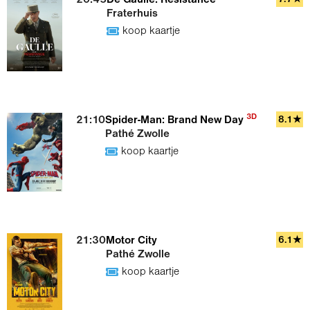
20:45
De Gaulle: Résistance
Fraterhuis
koop kaartje
3D
21:10
Spider-Man: Brand New Day
8.1★
Pathé Zwolle
koop kaartje
21:30
Motor City
6.1★
Pathé Zwolle
koop kaartje