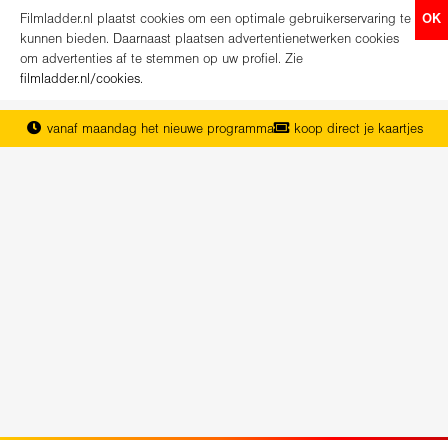
Filmladder.nl plaatst cookies om een optimale gebruikerservaring te
OK
kunnen bieden. Daarnaast plaatsen advertentienetwerken cookies
om advertenties af te stemmen op uw profiel. Zie
filmladder.nl/cookies
.
vanaf maandag het nieuwe programma
koop direct je kaartjes
het complete overzicht van Nederland