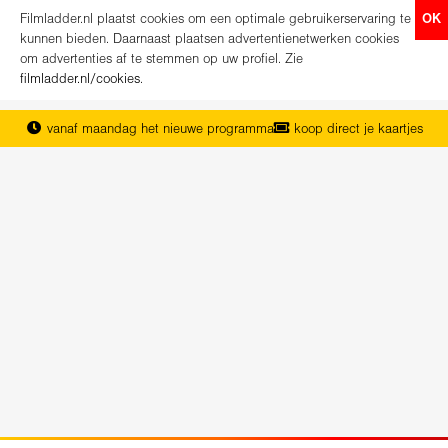
Filmladder.nl plaatst cookies om een optimale gebruikerservaring te
OK
kunnen bieden. Daarnaast plaatsen advertentienetwerken cookies
om advertenties af te stemmen op uw profiel. Zie
filmladder.nl/cookies
.
vanaf maandag het nieuwe programma
koop direct je kaartjes
het complete overzicht van Nederland