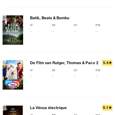
Batik, Beats & Bumbu
vr
za
zo
ma
...
...
...
...
De Film van Rutger, Thomas & Paco 2
5.4★
vr
za
zo
ma
...
...
...
...
La Vénus électrique
6.7★