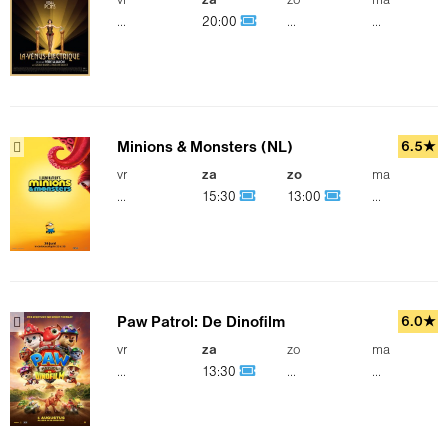
vr
za
zo
ma
...
20:00
...
...
Minions & Monsters (NL)
6.5★
vr
za
zo
ma
...
15:30
13:00
...
Paw Patrol: De Dinofilm
6.0★
vr
za
zo
ma
...
13:30
...
...