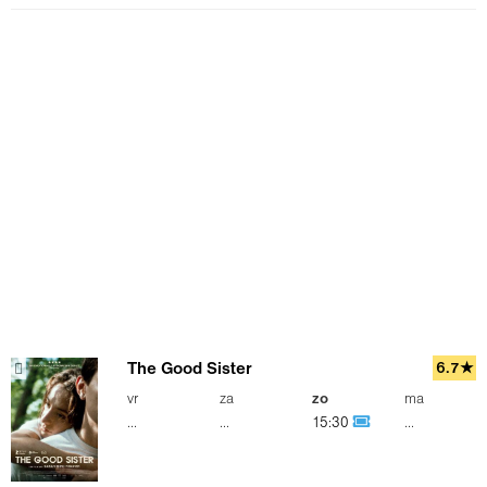
The Good Sister
6.7★
vr
za
zo
ma
...
...
15:30
...