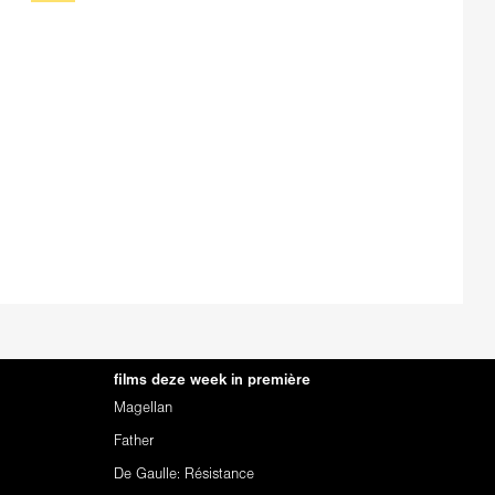
films deze week in première
Magellan
Father
De Gaulle: Résistance