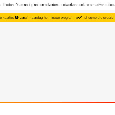
nen bieden. Daarnaast plaatsen advertentienetwerken cookies om advertenties 
e kaartjes
vanaf maandag het nieuwe programma
het complete overzic