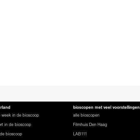
erland
bioscopen met veel voorstellingen
ze week in de bioscoop
alle bioscopen
rt in de bioscoop
Filmhuis Den Haag
 de bioscoop
LAB111