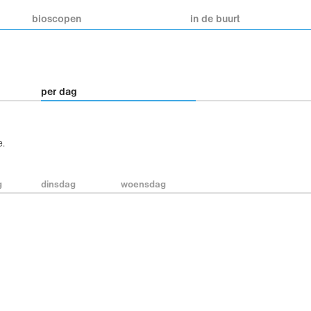
bioscopen
in de buurt
per dag
e.
g
dinsdag
woensdag