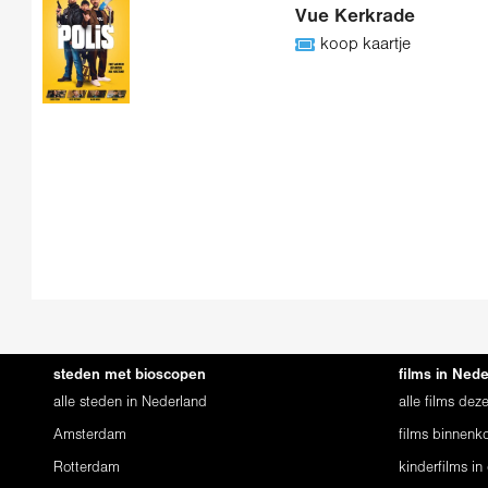
Vue Kerkrade
koop kaartje
steden met bioscopen
films in Ned
alle steden in Nederland
alle films de
Amsterdam
films binnenko
Rotterdam
kinderfilms in