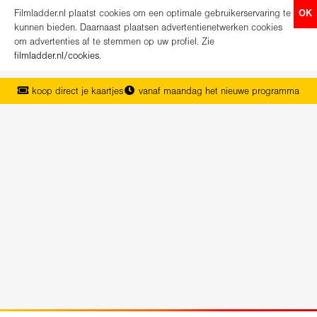
Filmladder.nl plaatst cookies om een optimale gebruikerservaring te
OK
kunnen bieden. Daarnaast plaatsen advertentienetwerken cookies
om advertenties af te stemmen op uw profiel. Zie
filmladder.nl/cookies
.
koop direct je kaartjes
vanaf maandag het nieuwe programma
het complete overzicht van Nederland