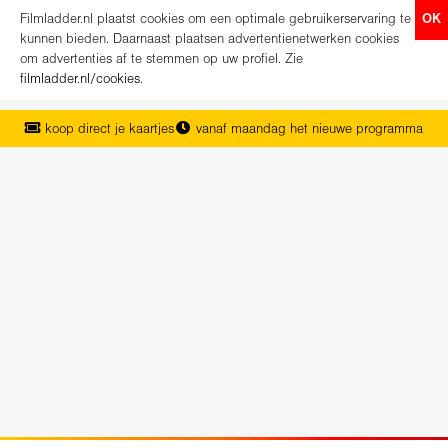
Filmladder.nl plaatst cookies om een optimale gebruikerservaring te
OK
kunnen bieden. Daarnaast plaatsen advertentienetwerken cookies
om advertenties af te stemmen op uw profiel. Zie
filmladder.nl/cookies
.
koop direct je kaartjes
vanaf maandag het nieuwe programma
het complete overzicht van Nederland