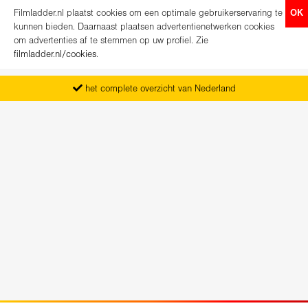
Filmladder.nl plaatst cookies om een optimale gebruikerservaring te
OK
kunnen bieden. Daarnaast plaatsen advertentienetwerken cookies
om advertenties af te stemmen op uw profiel. Zie
filmladder.nl/cookies
.
het complete overzicht van Nederland
vanaf maandag het nieuwe programma
koop direct je kaartjes