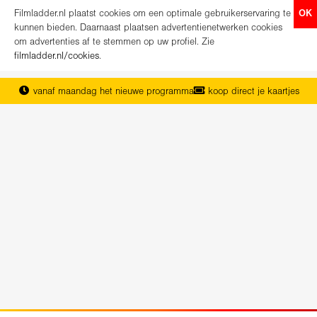
Filmladder.nl plaatst cookies om een optimale gebruikerservaring te
OK
kunnen bieden. Daarnaast plaatsen advertentienetwerken cookies
om advertenties af te stemmen op uw profiel. Zie
filmladder.nl/cookies
.
vanaf maandag het nieuwe programma
koop direct je kaartjes
het complete overzicht van Nederland