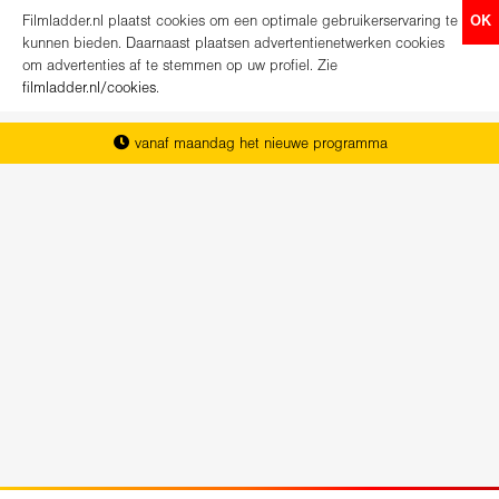
Filmladder.nl plaatst cookies om een optimale gebruikerservaring te
OK
kunnen bieden. Daarnaast plaatsen advertentienetwerken cookies
om advertenties af te stemmen op uw profiel. Zie
filmladder.nl/cookies
.
vanaf maandag het nieuwe programma
het complete overzicht van Nederland
koop direct je kaartjes