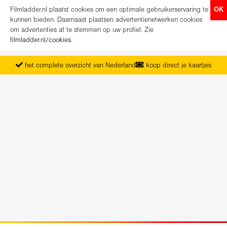
Filmladder.nl plaatst cookies om een optimale gebruikerservaring te
OK
kunnen bieden. Daarnaast plaatsen advertentienetwerken cookies
om advertenties af te stemmen op uw profiel. Zie
filmladder.nl/cookies
.
het complete overzicht van Nederland
koop direct je kaartjes
vanaf maandag het nieuwe programma