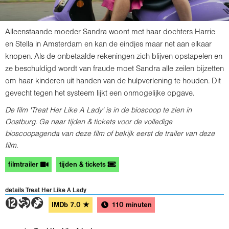
Alleenstaande moeder Sandra woont met haar dochters Harrie
en Stella in Amsterdam en kan de eindjes maar net aan elkaar
knopen. Als de onbetaalde rekeningen zich blijven opstapelen en
ze beschuldigd wordt van fraude moet Sandra alle zeilen bijzetten
om haar kinderen uit handen van de hulpverlening te houden. Dit
gevecht tegen het systeem lijkt een onmogelijke opgave.
De film 'Treat Her Like A Lady' is in de bioscoop te zien in
Oostburg. Ga naar tijden & tickets voor de volledige
bioscoopagenda van deze film of bekijk eerst de trailer van deze
film.
filmtrailer
tijden & tickets
details Treat Her Like A Lady
4TH
IMDb
7.0
★
110 minuten