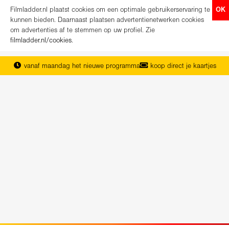
Filmladder.nl plaatst cookies om een optimale gebruikerservaring te
OK
kunnen bieden. Daarnaast plaatsen advertentienetwerken cookies
om advertenties af te stemmen op uw profiel. Zie
filmladder.nl/cookies
.
vanaf maandag het nieuwe programma
koop direct je kaartjes
het complete overzicht van Nederland