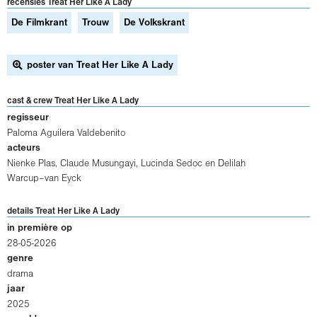
recensies Treat Her Like A Lady
De Filmkrant
Trouw
De Volkskrant
poster van Treat Her Like A Lady
cast & crew Treat Her Like A Lady
regisseur
Paloma Aguilera Valdebenito
acteurs
Nienke Plas
,
Claude Musungayi
,
Lucinda Sedoc
en
Delilah
Warcup–van Eyck
details Treat Her Like A Lady
in première op
28-05-2026
genre
drama
jaar
2025