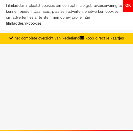
Filmladder.nl plaatst cookies om een optimale gebruikerservaring te
OK
kunnen bieden. Daarnaast plaatsen advertentienetwerken cookies
om advertenties af te stemmen op uw profiel. Zie
filmladder.nl/cookies
.
het complete overzicht van Nederland
koop direct je kaartjes
vanaf maandag het nieuwe programma