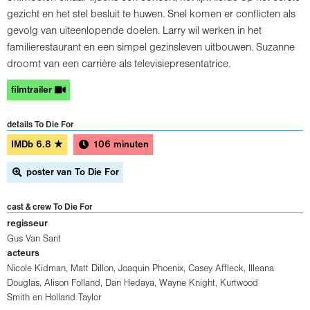
gezicht en het stel besluit te huwen. Snel komen er conflicten als
gevolg van uiteenlopende doelen. Larry wil werken in het
familierestaurant en een simpel gezinsleven uitbouwen. Suzanne
droomt van een carrière als televisiepresentatrice.
filmtrailer
details To Die For
IMDb
6.8
★
106 minuten
poster van To Die For
cast & crew To Die For
regisseur
Gus Van Sant
acteurs
Nicole Kidman
,
Matt Dillon
,
Joaquin Phoenix
,
Casey Affleck
,
Illeana
Douglas
,
Alison Folland
,
Dan Hedaya
,
Wayne Knight
,
Kurtwood
Smith
en
Holland Taylor