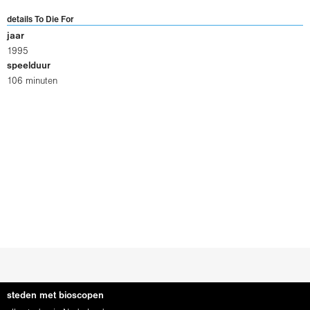
details To Die For
jaar
1995
speelduur
106 minuten
steden met bioscopen