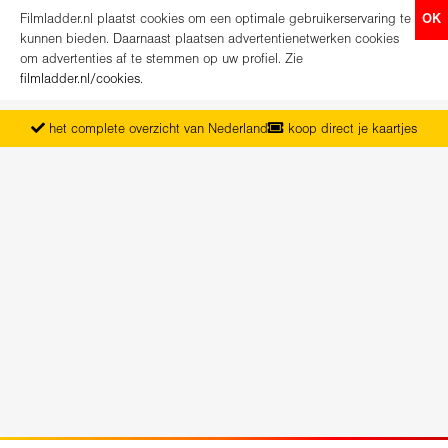
Filmladder.nl plaatst cookies om een optimale gebruikerservaring te
OK
kunnen bieden. Daarnaast plaatsen advertentienetwerken cookies
om advertenties af te stemmen op uw profiel. Zie
filmladder.nl/cookies
.
het complete overzicht van Nederland
koop direct je kaartjes
vanaf maandag het nieuwe programma